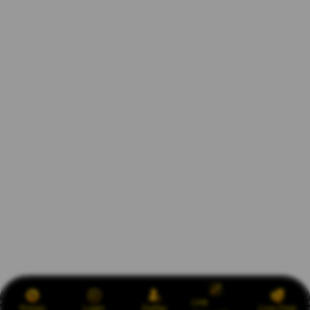
Link
Promo
Login
Daftar
Live Chat