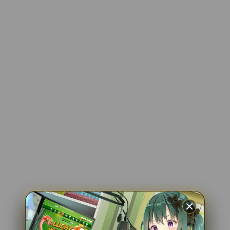
i
ra****a4
c
IDR 2,053,130.76
e
Sweet Bonanza
n
s
al****a0
IDR 1,127,645.14
e
Sweet Bonanza
d
e
sa****a8
t
IDR 1,793,923.84
a
PG Soft Hot
i
l
s